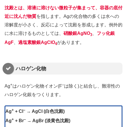
沈殿とは、溶液に溶けない微粒子が集まって、容器の底付
近に沈んだ物質
を指します。Agの化合物の多くは水への
溶解度が小さく、反応によって沈殿を形成します。例外的
に水に溶けるものとしては、
硝酸銀AgNO
、
フッ化銀
3
AgF
、
過塩素酸銀AgClO
があります。
4
ハロゲン化物
+
–
Ag
はハロゲン化物イオン(F
は除く)と結合し、難溶性の
ハロゲン化銀をつくります。
+
–
Ag
+ Cl
→ AgCl (白色沈殿)
+
–
Ag
+ Br
→ AgBr (淡黄色沈殿)