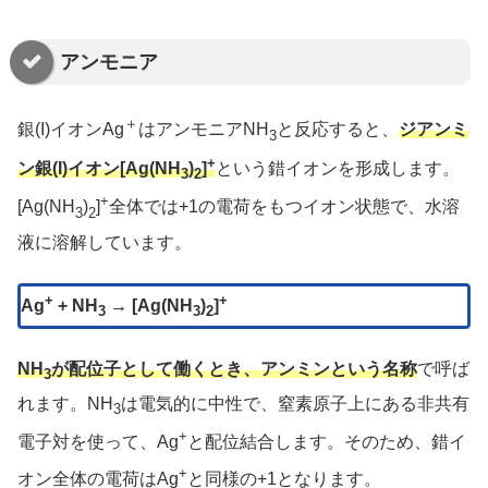
アンモニア
＋
銀(I)イオンAg
はアンモニアNH
と反応すると、
ジアンミ
3
+
ン銀(I)イオン[Ag(NH
)
]
という錯イオンを形成します。
3
2
+
[Ag(NH
)
]
全体では+1の電荷をもつイオン状態で、水溶
3
2
液に溶解しています。
+
+
Ag
+ NH
→ [Ag(NH
)
]
3
3
2
NH
が配位子として働くとき、アンミンという名称
で呼ば
3
れます。NH
は電気的に中性で、窒素原子上にある非共有
3
+
電子対を使って、Ag
と配位結合します。そのため、錯イ
+
オン全体の電荷はAg
と同様の+1となります。