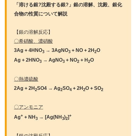
「溶ける銀?沈殿する銀?」銀の溶解、沈殿、銀化
合物の性質について解説
【銀の溶解反応】
〇希硝酸、濃硝酸
3Ag + 4HNO
→ 3AgNO
+ NO + 2H
O
3
3
2
Ag + 2HNO
→ AgNO
+ NO
+ H
O
3
3
2
2
〇熱濃硫酸
2Ag + 2H
SO4 → Ag
SO
+ 2H
O + SO
2
2
4
2
2
〇アンモニア
+
+
Ag
+ NH
→ [Ag(NH
)
]
3
3
2
【銀の沈殿反応】