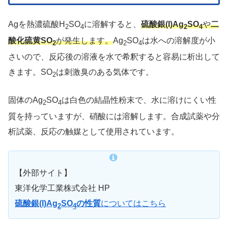
Agを熱濃硫酸H
SO
に溶解すると、
硫酸銀(I)Ag
SO
や
二
2
4
2
4
酸化硫黄SO
が発生します。
Ag
SO
は水への溶解度が小
2
2
4
さいので、反応後の溶液を水で希釈すると容易に析出して
きます。SO
は刺激臭のある気体です。
2
固体のAg
SO
は白色の結晶性粉末で、水に溶けにくい性
2
4
質を持っていますが、硝酸には溶解します。合成試薬や分
析試薬、反応の触媒として使用されています。
【外部サイト】
東洋化学工業株式会社 HP
硫酸銀(I)Ag
SO
の性質
についてはこちら
2
4