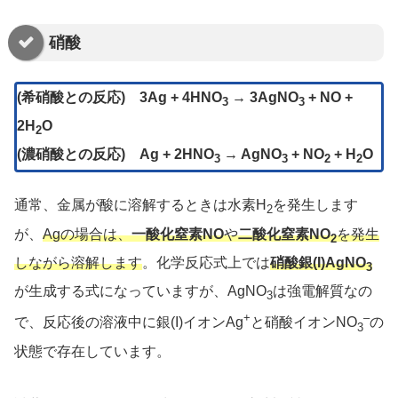
硝酸
(希硝酸との反応)
3Ag + 4HNO
→ 3AgNO
+ NO +
3
3
2H
O
2
(濃硝酸との反応)
Ag + 2HNO
→ AgNO
+ NO
+ H
O
3
3
2
2
通常、金属が酸に溶解するときは水素H
を発生します
2
が、
Agの場合は、
一酸化窒素NO
や
二酸化窒素NO
を発生
2
しながら溶解します
。化学反応式上では
硝酸銀(I)AgNO
3
が生成する式になっていますが、AgNO
は強電解質なの
3
+
–
で、反応後の溶液中に銀(I)イオンAg
と硝酸イオンNO
の
3
状態で存在しています。