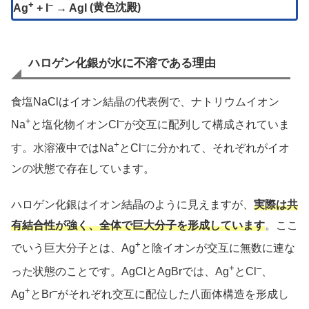
+
–
Ag
+ I
→ AgI
(黄色沈殿)
ハロゲン化銀が水に不溶である理由
食塩NaClはイオン結晶の代表例で、ナトリウムイオン
+
–
Na
と塩化物イオンCl
が交互に配列して構成されていま
+
–
す。水溶液中ではNa
とCl
に分かれて、それぞれがイオ
ンの状態で存在しています。
ハロゲン化銀はイオン結晶のように見えますが、
実際は共
有結合性が強く、全体で巨大分子を形成しています
。ここ
+
でいう巨大分子とは、Ag
と陰イオンが交互に無数に連な
+
–
った状態のことです。AgClとAgBrでは、Ag
とCl
、
+
–
Ag
とBr
がそれぞれ交互に配位した八面体構造を形成し