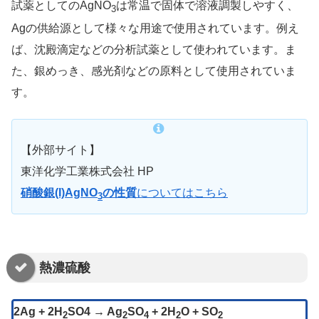
試薬としてのAgNO
は常温で固体で溶液調製しやすく、
3
Agの供給源として様々な用途で使用されています。例え
ば、沈殿滴定などの分析試薬として使われています。ま
た、銀めっき、感光剤などの原料として使用されていま
す。
【外部サイト】
東洋化学工業株式会社 HP
硝酸銀(I)AgNO
の性質
についてはこちら
3
熱濃硫酸
2Ag + 2H
SO4 → Ag
SO
+ 2H
O + SO
2
2
4
2
2