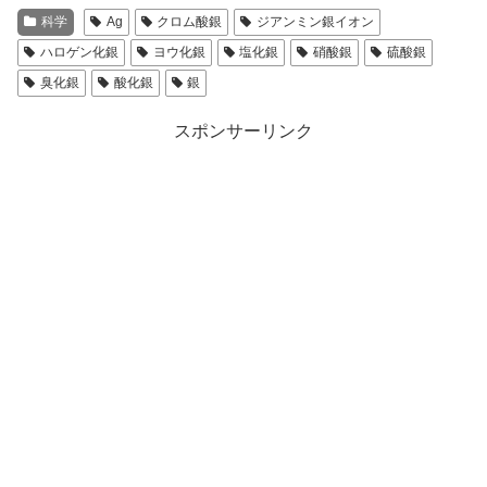
科学
Ag
クロム酸銀
ジアンミン銀イオン
ハロゲン化銀
ヨウ化銀
塩化銀
硝酸銀
硫酸銀
臭化銀
酸化銀
銀
スポンサーリンク