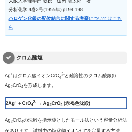
大阪大学理学部 教授 槌田 龍太郎 著
分析化学 4巻3号(1955年) p194-198
ハロゲン化銀の配位結合に関する考察
についてはこち
ら
クロム酸塩
+
2-
Ag
はクロム酸イオンCrO
と難溶性のクロム酸銀(I)
4
Ag
CrO
を形成します。
2
4
+
2-
2Ag
+ CrO
→ Ag
CrO
(赤褐色沈殿)
4
2
4
Ag
CrO
の沈殿を指示薬としたモール法という容量分析法
2
4
–
があります。試料中の塩化物イオンCl
を定量する方法