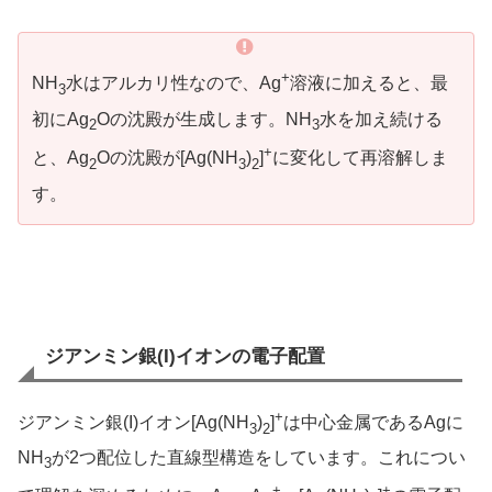
+
NH
水はアルカリ性なので、Ag
溶液に加えると、最
3
初にAg
Oの沈殿が生成します。NH
水を加え続ける
2
3
+
と、Ag
Oの沈殿が[Ag(NH
)
]
に変化して再溶解しま
2
3
2
す。
ジアンミン銀(I)イオンの電子配置
+
ジアンミン銀(I)イオン[Ag(NH
)
]
は中心金属であるAgに
3
2
NH
が2つ配位した直線型構造をしています。これについ
3
+
+