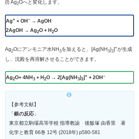
(I) Ag
Oへと変化します。
2
+
–
Ag
+ OH
→ AgOH
2AgOH → Ag
O + H
O
2
2
+
Ag
Oにアンモニア水NH
を加えると、[Ag(NH
)
]
が生成
2
3
3
2
し、沈殿を再溶解させることができます。
+
–
Ag
O+ 4NH
+ H
O → 2[Ag(NH
)
]
+ 2OH
2
3
2
3
2
【参考文献】
「
銀の反応
」
東京都立駒場高等学校 指導教諭 後飯塚 由香里 著
化学と教育 66巻 12号 (2018年) p580-581