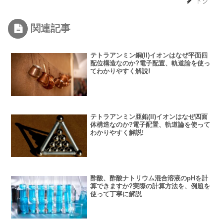
ドク
関連記事
テトラアンミン銅(II)イオンはなぜ平面四
配位構造なのか?電子配置、軌道論を使っ
てわかりやすく解説!
テトラアンミン亜鉛(II)イオンはなぜ四面
体構造なのか?電子配置、軌道論を使って
わかりやすく解説!
酢酸、酢酸ナトリウム混合溶液のpHを計
算できますか?実際の計算方法を、例題を
使って丁寧に解説