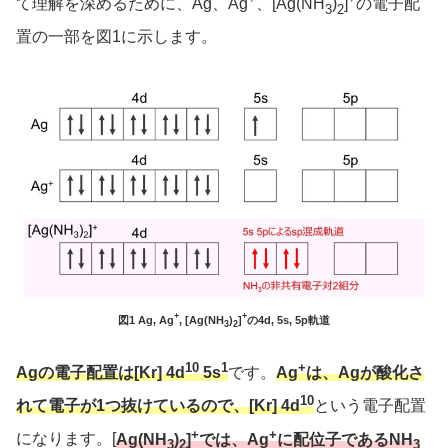
て理解を深めるために、Ag、Ag
、[Ag(NH
)
]
の電子配
3
2
置の一部を図1に示します。
+
+
図1 Ag, Ag
, [Ag(NH
)
]
の4d, 5s, 5p軌道
3
2
10
1
+
Agの電子配置は[Kr] 4d
5s
です。
Ag
は、Agが酸化さ
10
れて電子が1つ抜けているので、[Kr] 4d
という電子配置
+
+
になります。[
Ag(NH
)
]
では、Ag
に配位子であるNH
3
2
3