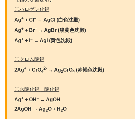
〇ハロゲン化銀
+
–
Ag
+ Cl
→ AgCl (白色沈殿)
+
–
Ag
+ Br
→ AgBr (淡黄色沈殿)
+
–
Ag
+ I
→ AgI
(黄色沈殿)
〇クロム酸銀
+
2-
2Ag
+ CrO
→ Ag
CrO
(赤褐色沈殿)
4
2
4
〇水酸化銀、酸化銀
+
–
Ag
+ OH
→ AgOH
2AgOH → Ag
O + H
O
2
2