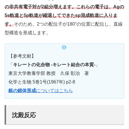
の非共有電子対が2組分増えます。これらの電子は、Agの
5s軌道と5p軌道が縮退してできたsp混成軌道に入りま
す。
そのため、2つの配位子が180°の位置に配位し、直線
型構造を形成します。
【参考文献】
「
キレートの化合物 -キレート結合の本質-
」
東京大学教養学部 教授 久保 彰治 著
化学と生物 5巻1号(1967年) p2-8
銀の錯体形成
についてはこちら
沈殿反応