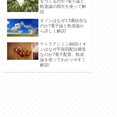
をつくるのか?電子論と
軌道論の両方を使って解
説
オゾンはなぜ1.5重結合な
のか?電子論と軌道論か
ら詳しく解説!
テトラアンミン銅(II)イオ
ンはなぜ平面四配位構造
なのか?電子配置、軌道
論を使ってわかりやすく
解説!