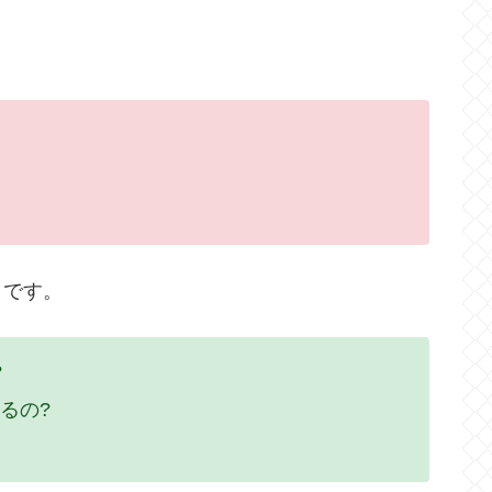
。
メです。
?
るの?