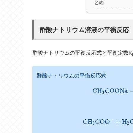
とめ
酢酸ナトリウム溶液の平衡反応
酢酸ナトリウムの平衡反応式と平衡定数K
酢酸ナトリウムの平衡反応式
C
H
C
O
O
N
a
3
−
C
H
C
O
O
+
H
3
2