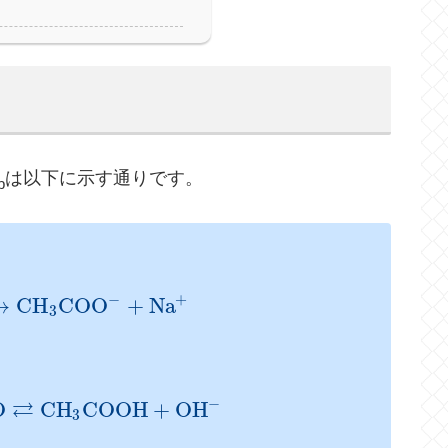
は以下に示す通りです。
b
−
+
→
C
H
C
O
O
+
N
a
3
−
⇄
O
C
H
C
O
O
H
+
O
H
3